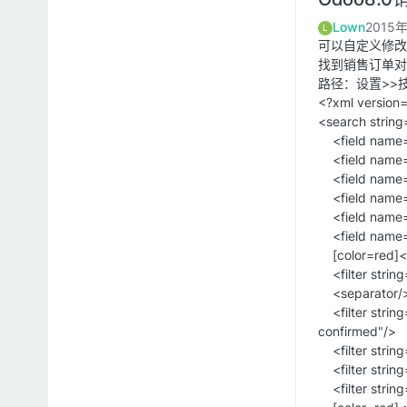
Lown
2015
L
可以自定义修改
找到销售订单对
路径：设置>>技术
<?xml version=
<search string
<field name="nam
<field name="
<field name=
<field name="
<field name="
<field name=
[color=red]<
<filter string
<separator/
<filter string=
confirmed"/>
<filter string=
<filter string=
<filter string