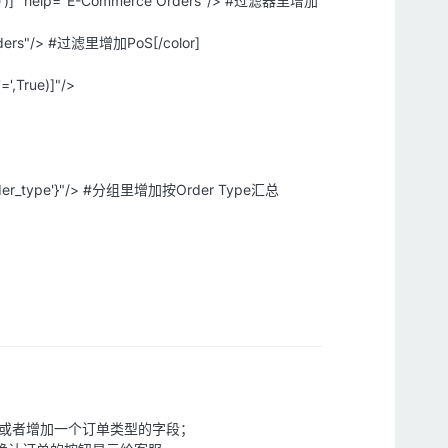
merce')]" help="E-Commerce Orders"/> #过滤器里增加
S Orders"/> #过滤里增加PoS[/color]
',True)]"/>
'x_order_type'}"/> #分组里增加按Order Type汇总
分或者增加一个订单类型的字段；