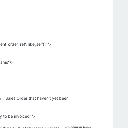
t_order_ref','ilike',self)]"/>
eams"/>
elp="Sales Order that haven't yet been
dy to be invoiced"/>