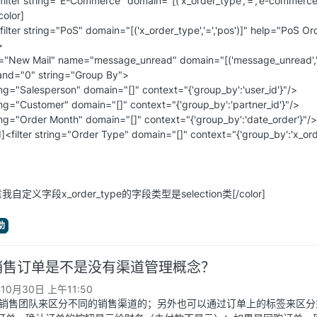
ilter string="E-Commerce" domain="[('x_order_type','=','e-com
olor]
lter string="PoS" domain="[('x_order_type','=','pos')]" help="Po
>
g="New Mail" name="message_unread" domain="[('message_unread','=
d="0" string="Group By">
="Salesperson" domain="[]" context="{'group_by':'user_id'}"/>
="Customer" domain="[]" context="{'group_by':'partner_id'}"/>
="Order Month" domain="[]" context="{'group_by':'date_order'}"/>
ilter string="Order Type" domain="[]" context="{'group_by':
注意我自定义字段x_order_type的字段类型是selection类[/color]
助
.0销售订单是不是没有渠道管理概念？
年10月30日 上午11:50
通过销售团队来区分不同的销售渠道的；另外也可以通过订单上的标签来区