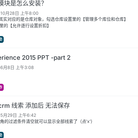
销模块是怎么安装？
年10月28日 上午8:00
店其实对应的是仓库对象，勾选仓库设置里的【管理多个库位和仓库】
置里的【允许逐行设置折扣】
助
rience 2015 PPT -part 2
年6月8日 上午3:08
作
0 crm 线索 添加后 无法保存
年5月29日 上午6:42
角的过滤条件清空就可以显示全部线索了（点’x'）
助