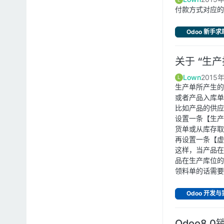
付款方式对应的j
Odoo 新手求
关于 “生
Lown
2015年
L
生产单所产生的
或者产品入库单
比如产品的供应
设置一条【生产
货单或从库存取
再设置一条【虚
这样，当产品在
品在生产库位的
领料单的话需要
Odoo 开发
Odoo8