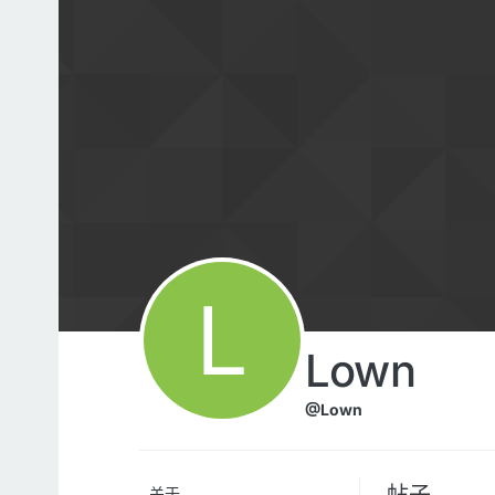
跳转至内容
L
Lown
@Lown
帖子
关于