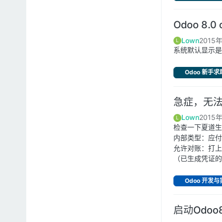
Odoo 8.
Lown
2015
L
系统默认显示是
Odoo 新手求
急症，无
Lown
2015
L
检查一下夏道生
内部类型：应付
允许对账：打上
（已生成凭证的
Odoo 开发
启动Odo