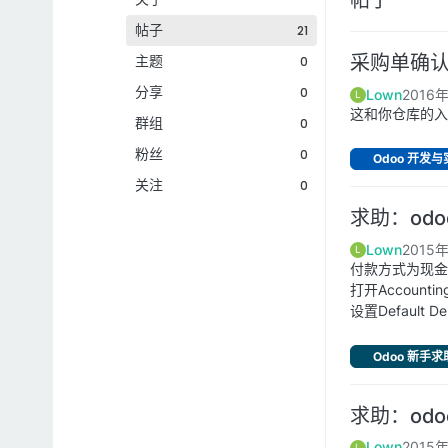
帖子
21
主题
采购单确
0
分享
0
Lown
2016
L
这和你仓库的入
群组
0
粉丝
0
Odoo 开发
关注
0
求助：od
Lown
2015
L
付款方式为现金
打开Accountin
设置Default D
Odoo 新手求
求助：od
Lown
2015
L