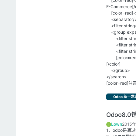
[color=red]<f
E-Commerce[/c
[color=red]<fi
<separator/
<filter strin
<group expan
<filter string
<filter string
<filter string
[color=red]<f
[/color]
</group>
</search>
[color=red]
Odoo 新手求
Odoo8
Lown
2015
L
1、odoo是