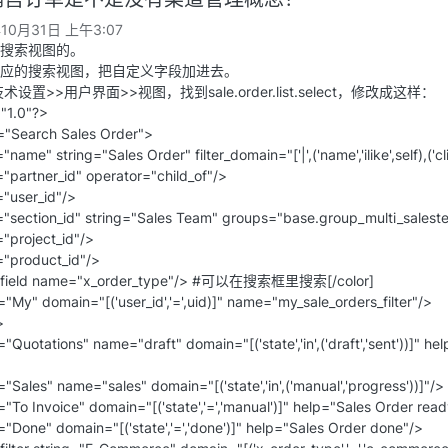
年10月31日 上午3:07
搜索视图的。
应的搜索视图，把自定义字段加进去。
设置>>用户界面>>视图，找到sale.order.list.select，修改成这样：
"1.0"?>
="Search Sales Order">
e" string="Sales Order" filter_domain="['|',('name','ilike',self),('clien
partner_id" operator="child_of"/>
"user_id"/>
section_id" string="Sales Team" groups="base.group_multi_salest
project_id"/>
"product_id"/>
field name="x_order_type"/> #可以在搜索框里搜索[/color]
="My" domain="[('user_id','=',uid)]" name="my_sale_orders_filter"/>
>
"Quotations" name="draft" domain="[('state','in',('draft','sent'))]" h
"Sales" name="sales" domain="[('state','in',('manual','progress'))]"/>
"To Invoice" domain="[('state','=','manual')]" help="Sales Order rea
="Done" domain="[('state','=','done')]" help="Sales Order done"/>