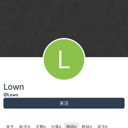
跳转至内容
L
Lown
@Lown
关注
关于
帖子
主题
分享
群组
粉丝
关注
21
0
0
0
0
0